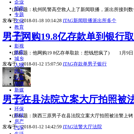
企业
招商
(原标题：杭州民警高空救人上了新闻联播，派出所接到数十个
专题
发布于：2018-01-18 10:14:28
ITAG
新闻联播
派出所
多个
文化
教育
艺术
男子网购19.8亿存款单到银行
书画
影视
体育
(原标题：他网购19 8亿存单取款：想钱想疯了) 1月9日，
城乡
发布于：2018-01-12 15:07:50
ITAG
存款单
男子
银行
人物
民生
公益
舆情
新媒
能源
男子在县法院立案大厅拍照被法
交通
环保
科技
(原标题：陕西三原男子在县法院立案大厅拍照被法警上铐，纪
房产
发布于：2018-01-12 14:42:59
ITAG
法警
大厅
法院
汽车
生活