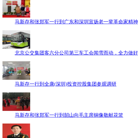
马新存和张郑军一行到广东和深圳宣扬老一辈革命家精神
北京公交集团客六分公司第三车工会闻雪而动，全力做好
马新存一行到全康(深圳)投资控股集团参观调研
马新存和张郑军一行到韶山向毛主席铜像敬献花篮