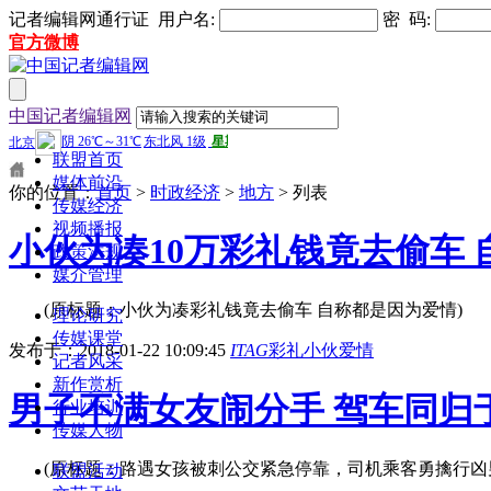
记者编辑网通行证 用户名: 
密 码: 
官方微博
中国记者编辑网
联盟首页
媒体前沿
你的位置：
首页
> 
时政经济
> 
地方
> 列表 
传媒经济
视频播报
小伙为凑10万彩礼钱竟去偷车 
政策法规
媒介管理
(原标题：小伙为凑彩礼钱竟去偷车 自称都是因为爱情) 一
理论研究
传媒课堂
发布于：2018-01-22 10:09:45
ITAG
彩礼
小伙
爱情
记者风采
新作赏析
男子不满女友闹分手 驾车同归
行业培训
传媒人物
(原标题：路遇女孩被刺公交紧急停靠，司机乘客勇擒行凶男子
联盟活动