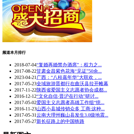
频道本月排行
2018-07-04
“复婚再婚禁办酒席”：权力之...
2017-08-22
甘肃金昌紫色花海“见证”50余...
2023-04-21
广西：“八桂嘉年华”大联欢，...
2017-05-23
全域旅游晋都行在曲沃县拉开帷幕
2017-11-22
陕西省爱国主义志愿者协会成都...
2016-12-12
“文化自信·晋沪在行动”研讨...
2017-05-02
爱国主义志愿者高雄工作组“统...
2016-11-23
山西小县城传销众多 工商:这种...
2017-05-31
云南大理州巍山县发生3.0级地震...
2017-05-27
新长征路上的中国铁路