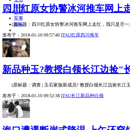
四川红原女协警冰河推车网上走
旅游
健康
军事
(原标题：四川红原女协警冰河推车网上走红，我只是尽一点
娱乐
发布于：2018-01-10 09:57:40
ITAG
红原
四川
推车
新品种玉?教授白领长江边捡"长
(原标题：调查 | 玉石家族新成员? 教授白领长江边捡长江玉 
发布于：2018-01-10 09:52:38
ITAG
长江
新品种
白领