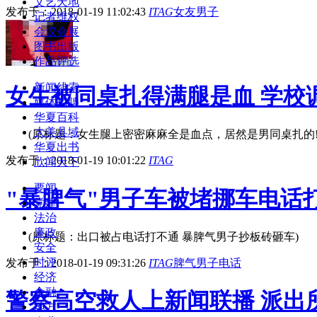
文艺天地
发布于：2018-01-19 11:02:43
ITAG
女友
男子
记者维权
会议会展
图书出版
作品评选
新闻线索
女生被同桌扎得满腿是血 学校
媒体招聘
华夏百科
大美县域
(原标题：女生腿上密密麻麻全是血点，居然是男同桌扎的!关
华夏出书
发布于：2018-01-19 10:01:22
ITAG
欣闻天下
要闻 
"暴脾气"男子车被堵挪车电话
党建
法治
廉政
(原标题：出口被占电话打不通 暴脾气男子抄板砖砸车) 家
安全
时评
发布于：2018-01-19 09:31:26
ITAG
脾气
男子
电话
经济
金融
警察高空救人上新闻联播 派出
地方