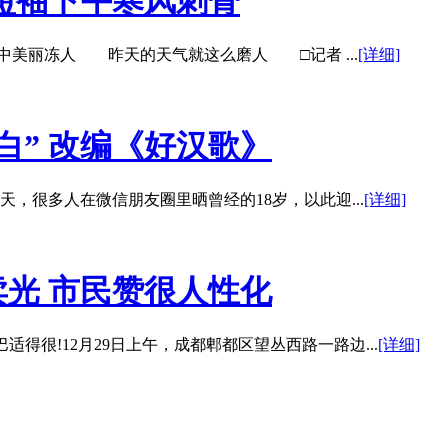
短袖下午寒风刺骨
美丽冻人 昨天的天气就这么磨人 □记者 ...
[详细]
白” 改编《好汉歌》
，很多人在微信朋友圈里晒曾经的18岁，以此迎...
[详细]
卖光 市民赞很人性化
很!12月29日上午，成都郫都区望丛西路一路边...
[详细]