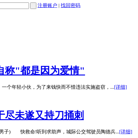
注册账户
| 
找回密码
自称"都是因为爱情"
个年轻小伙，为了来钱快而不惜违法实施盗窃，...
[详细]
于尽未遂又持刀捅刺
) 快救命!听到求助声，城际公交驾驶员陶德兵...
[详细]