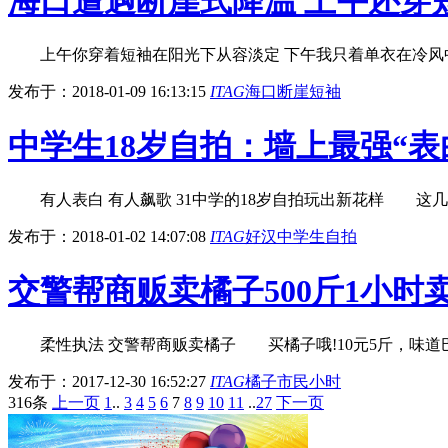
海口遭遇断崖式降温 上午还穿
上午你穿着短袖在阳光下从容淡定 下午我只着单衣在冷风中
发布于：2018-01-09 16:13:15
ITAG
海口
断崖
短袖
中学生18岁自拍：墙上最强“表
有人表白 有人飙歌 31中学的18岁自拍玩出新花样 这几天
发布于：2018-01-02 14:07:08
ITAG
好汉
中学生
自拍
交警帮商贩卖橘子500斤1小时
柔性执法 交警帮商贩卖橘子 买橘子哦!10元5斤，味道巴适得
发布于：2017-12-30 16:52:27
ITAG
橘子
市民
小时
316条
上一页
1
.. 
3
4
5
6
7
8
9
10
11
..
27
下一页